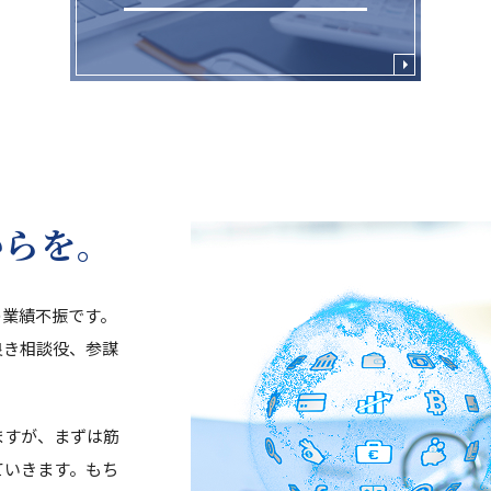
からを。
の業績不振です。
良き相談役、参謀
ますが、まずは筋
ていきます。もち