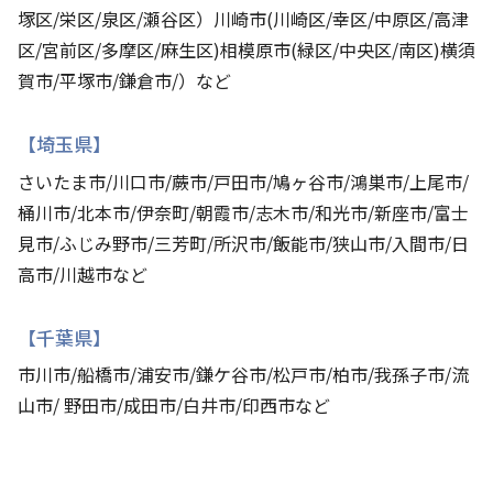
塚区/栄区/泉区/瀬谷区）川崎市(川崎区/幸区/中原区/高津
区/宮前区/多摩区/麻生区)相模原市(緑区/中央区/南区)横須
賀市/平塚市/鎌倉市/）など
【埼玉県】
さいたま市/川口市/蕨市/戸田市/鳩ヶ谷市/鴻巣市/上尾市/
桶川市/北本市/伊奈町/朝霞市/志木市/和光市/新座市/富士
見市/ふじみ野市/三芳町/所沢市/飯能市/狭山市/入間市/日
高市/川越市など
【千葉県】
市川市/船橋市/浦安市/鎌ケ谷市/松戸市/柏市/我孫子市/流
山市/ 野田市/成田市/白井市/印西市など