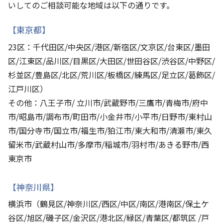
いしてのご相談可能な地域は以下の通りです。
【東京都】
23区：千代田区/中央区/港区/新宿区/文京区/台東区/墨田
区/江東区/品川区/目黒区/大田区/世田谷区/渋谷区/中野区/
杉並区/豊島区/北区/荒川区/板橋区/練馬区/足立区/葛飾区/
江戸川区）
その他：八王子市/ 立川市/武蔵野市/三鷹市/青梅市/府中
市/昭島市/調布市/町田市/小金井市/小平市/日野市/東村山
市/国分寺市/国立市/福生市/狛江市/東大和市/清瀬市/東久
留米市/武蔵村山市/多摩市/稲城市/羽村市/あきる野市/西
東京市
【神奈川県】
横浜市（鶴見区/神奈川区/西区/中区/南区/港南区/保土ケ
谷区/旭区/磯子区/金沢区/港北区/緑区/青葉区/都筑区 /戸